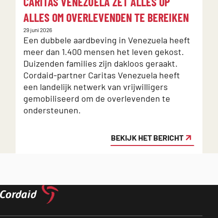
:
:
CARITAS VENEZUELA ZET ALLES OP
N
ALLES OM OVERLEVENDEN TE BEREIKEN
Z
Gepubliceerd
Gep
29 juni 2026
21 
op:
Een dubbele aardbeving in Venezuela heeft
op
De
meer dan 1.400 mensen het leven gekost.
u
Duizenden families zijn dakloos geraakt.
i
Cordaid-partner Caritas Venezuela heeft
u
een landelijk netwerk van vrijwilligers
m
gemobiliseerd om de overlevenden te
g
ondersteunen.
b
BEKIJK HET BERICHT