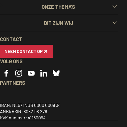
BELANGRIJKE
ONZE THEMA'S
LINKS
DIT ZIJN WIJ
EN
CONTACT
INFORMATIE
NEEM CONTACT OP
VOLG ONS
PARTNERS
Caritas
ACT
CIDSE
logo,
alliance
logo,
Together
link
logo,
link
IBAN: NL57 INGB 0000 0009 34
for
ANBI/RSIN: 8082.98.276
to
link
to
global
KvK nummer: 41160054
home
to
home
justice
page
home
page