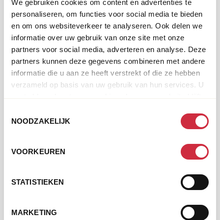
We gebruiken cookies om content en advertenties te
Onze partner Caritas Venezuela is direct in actie
personaliseren, om functies voor social media te bieden
gekomen. Via een landelijk netwerk van
en om ons websiteverkeer te analyseren. Ook delen we
vrijwilligers zorgen we samen voor:
informatie over uw gebruik van onze site met onze
schoon drinkwater
partners voor social media, adverteren en analyse. Deze
partners kunnen deze gegevens combineren met andere
voedselpakketten
informatie die u aan ze heeft verstrekt of die ze hebben
medische eerste hulp
verzameld op basis van uw gebruik van hun services. U
gaat akkoord met onze cookies als u onze website blijft
ondersteuning bij psychosociale zorg
gebruiken.
Toestemmingsselectie
NOODZAKELIJK
VOORKEUREN
STATISTIEKEN
MARKETING