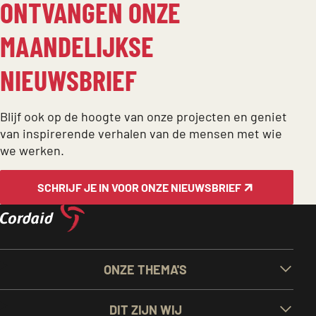
ONTVANGEN ONZE
MAANDELIJKSE
NIEUWSBRIEF
Blijf ook op de hoogte van onze projecten en geniet
van inspirerende verhalen van de mensen met wie
we werken.
SCHRIJF JE IN VOOR ONZE NIEUWSBRIEF
BELANGRIJKE
ONZE THEMA'S
LINKS
DIT ZIJN WIJ