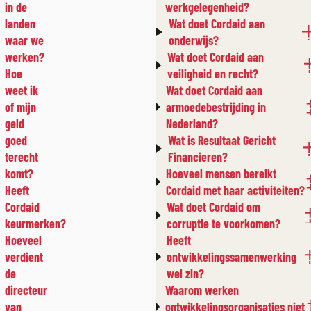
in de
werkgelegenheid?
landen
Wat doet Cordaid aan
waar we
onderwijs?
werken?
Wat doet Cordaid aan
Hoe
veiligheid en recht?
weet ik
Wat doet Cordaid aan
of mijn
armoedebestrijding in
geld
Nederland?
goed
Wat is Resultaat Gericht
terecht
Financieren?
komt?
Hoeveel mensen bereikt
Heeft
Cordaid met haar activiteiten?
Cordaid
Wat doet Cordaid om
keurmerken?
corruptie te voorkomen?
Hoeveel
Heeft
verdient
ontwikkelingssamenwerking
de
wel zin?
directeur
Waarom werken
van
ontwikkelingsorganisaties niet