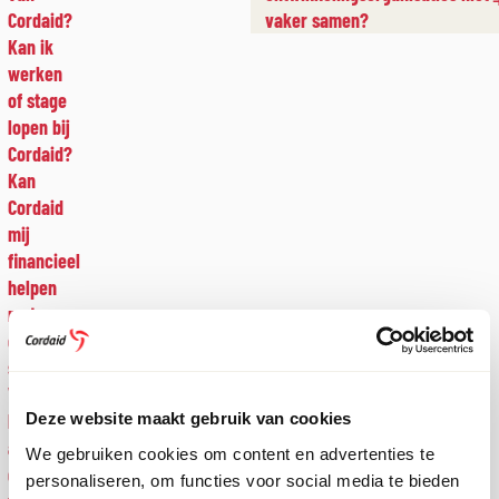
Cordaid?
vaker samen?
Kan ik
werken
of stage
lopen bij
Cordaid?
Kan
Cordaid
mij
financieel
helpen
met een
eigen
stichting?
Waarom
krijg ik
Deze website maakt gebruik van cookies
als
We gebruiken cookies om content en advertenties te
donateur
personaliseren, om functies voor social media te bieden