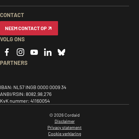
EN
CONTACT
INFORMATIE
NEEM CONTACT OP
VOLG ONS
PARTNERS
Caritas
ACT
CIDSE
logo,
alliance
logo,
Together
link
logo,
link
IBAN: NL57 INGB 0000 0009 34
for
ANBI/RSIN: 8082.98.276
to
link
to
global
KvK nummer: 41160054
home
to
home
justice
page
home
page
© 2026 Cordaid
-
page
-
Disclaimer
opent
-
opent
Privacy statement
in
opent
in
Cookie verklaring