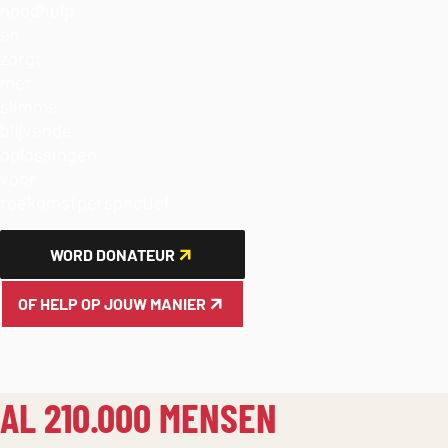
noodhulp
en
zorgt
met
slimme,
blijvende
oplossingen
voor
toekomstperspectief.
WORD DONATEUR
OF HELP OP JOUW MANIER
AL 210.000 MENSEN