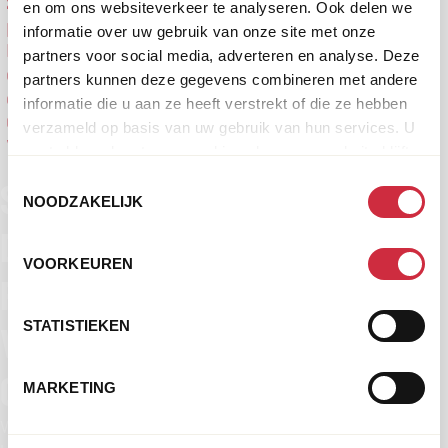
zoveel
en om ons websiteverkeer te analyseren. Ook delen we
post?
informatie over uw gebruik van onze site met onze
Ik ben
partners voor social media, adverteren en analyse. Deze
gebeld
partners kunnen deze gegevens combineren met andere
door
informatie die u aan ze heeft verstrekt of die ze hebben
Cordaid.
verzameld op basis van uw gebruik van hun services. U
Waarom?
gaat akkoord met onze cookies als u onze website blijft
gebruiken.
Toestemmingsselectie
STEUN
NOODZAKELIJK
DE
VOORKEUREN
PROJECTEN
STATISTIEKEN
VAN
CORDAID
MARKETING
Wij