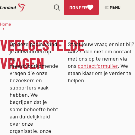
DONEER
MENU
Direct
naar
Veelgestelde
Home
de
vragen
inhoud
VEELGESTELDE
Op deze pagina vind
Staat jouw vraag er niet bij?
je antwoorden op
Aarzel dan niet om contact
VRAGEN
de
met ons op te nemen via
meestvoorkomende
ons
contactformulier
. We
vragen die onze
staan klaar om je verder te
bezoekers en
helpen.
supporters vaak
hebben. We
begrijpen dat je
soms behoefte hebt
aan duidelijkheid
over onze
organisatie, onze