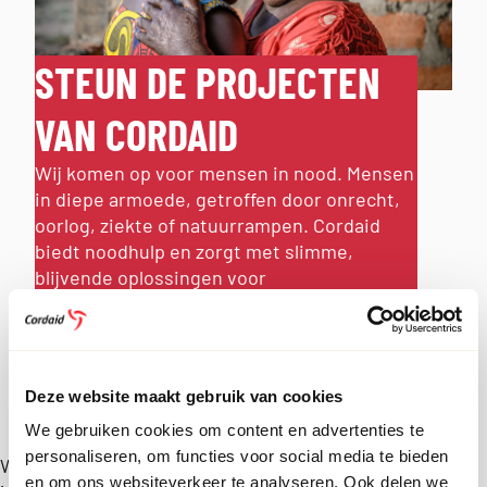
STEUN DE PROJECTEN
VAN CORDAID
Wij komen op voor mensen in nood. Mensen
in diepe armoede, getroffen door onrecht,
oorlog, ziekte of natuurrampen. Cordaid
biedt noodhulp en zorgt met slimme,
blijvende oplossingen voor
toekomstperspectief.
WORD DONATEUR
Deze website maakt gebruik van cookies
OF HELP OP JOUW MANIER
We gebruiken cookies om content en advertenties te
personaliseren, om functies voor social media te bieden
DAVIDE
Wil
en om ons websiteverkeer te analyseren. Ook delen we