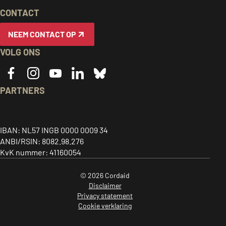
EN
CONTACT
INFORMATIE
NEEM CONTACT OP
VOLG ONS
PARTNERS
Caritas
ACT
CIDSE
logo,
alliance
logo,
Together
link
logo,
link
IBAN: NL57 INGB 0000 0009 34
for
ANBI/RSIN: 8082.98.276
to
link
to
global
KvK nummer: 41160054
home
to
home
justice
page
home
page
© 2026 Cordaid
-
page
-
Disclaimer
opent
-
opent
Privacy statement
in
opent
in
Cookie verklaring
een
in
een
Nationale
ANBI
CBF
Postcode
logo,
Erkend