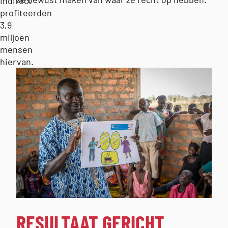
indirect
profiteerden
3,9
miljoen
mensen
hiervan.
RESULTAAT GERICHT