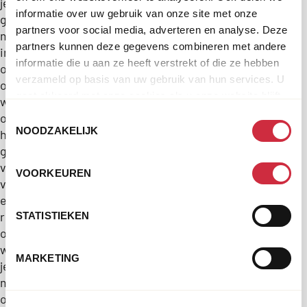
je
SOTO
informatie over uw gebruik van onze site met onze
graag
SABINA
NARANJO
partners voor social media, adverteren en analyse. Deze
meer
partners kunnen deze gegevens combineren met andere
ATZEI
Expert
informatie
informatie die u aan ze heeft verstrekt of die ze hebben
veiligheid
over
Expert
verzameld op basis van uw gebruik van hun services. U
en
ons
vredesopbouw
gaat akkoord met onze cookies als u onze website blijft
recht
werk
en
gebruiken.
[email protected]
op
Toestemmingsselectie
conflictpreventie
NOODZAKELIJK
het
[email protected]
gebied
van
VOORKEUREN
veiligheid
en
recht
STATISTIEKEN
of
wil
MARKETING
je
met
ons