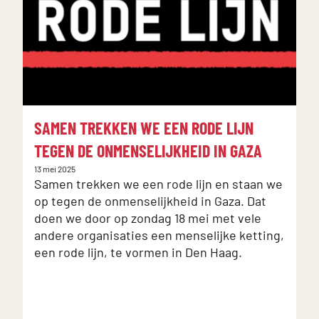
slider
met
12
berichten
:
:
SAMEN TREKKEN WE EEN RODE LIJN
A
TEGEN DE ONMENSELIJKHEID IN GAZA
G
Gepubliceerd
Gep
13 mei 2025
29
op:
Samen trekken we een rode lijn en staan we
op
T
op tegen de onmenselijkheid in Gaza. Dat
Ta
doen we door op zondag 18 mei met vele
o
andere organisaties een menselijke ketting,
s
een rode lijn, te vormen in Den Haag.