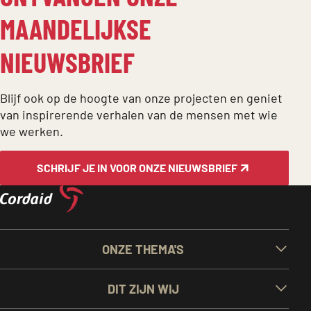
MAANDELIJKSE
NIEUWSBRIEF
Blijf ook op de hoogte van onze projecten en geniet
van inspirerende verhalen van de mensen met wie
we werken.
SCHRIJF JE IN VOOR ONZE NIEUWSBRIEF
BELANGRIJKE
ONZE THEMA'S
LINKS
DIT ZIJN WIJ