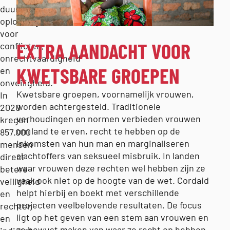
duurzame
oplossingen
voor
EXTRA AANDACHT VOOR
conflicten,
onrechtvaardigheid
KWETSBARE GROEPEN
en
onveiligheid.
Kwetsbare groepen, voornamelijk vrouwen,
In
worden achtergesteld. Traditionele
2020
verhoudingen en normen verbieden vrouwen
kregen
om land te erven, recht te hebben op de
857.000
inkomsten van hun man en marginaliseren
mensen
slachtoffers van seksueel misbruik. In landen
direct
waar vrouwen deze rechten wel hebben zijn ze
betere
vaak ook niet op de hoogte van de wet. Cordaid
veiligheid
helpt hierbij en boekt met verschillende
en
projecten veelbelovende resultaten. De focus
rechten
ligt op het geven van een stem aan vrouwen en
en
ze bewust maken van waar ze recht op hebben.