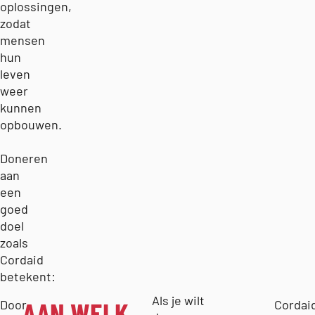
oplossingen,
zodat
mensen
hun
leven
weer
kunnen
opbouwen.
Doneren
aan
een
goed
doel
zoals
Cordaid
betekent:
Als je wilt
AAN WELK
Door
Cordai