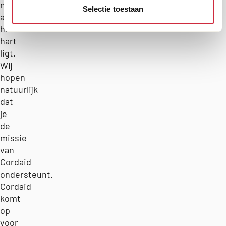
na
Selectie toestaan
aan
het
hart
ligt.
Wij
hopen
natuurlijk
dat
je
de
missie
van
Cordaid
ondersteunt.
Cordaid
komt
op
voor