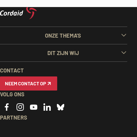
BELANGRIJKE
ONZE THEMA'S
LINKS
DIT ZIJN WIJ
EN
CONTACT
INFORMATIE
NEEM CONTACT OP
VOLG ONS
PARTNERS
Caritas
ACT
CIDSE
logo,
alliance
logo,
Together