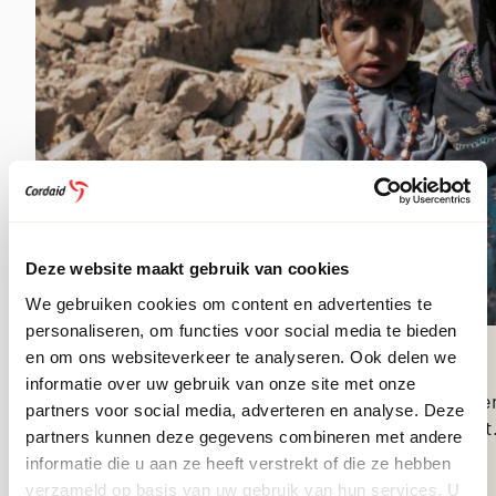
Deze website maakt gebruik van cookies
We gebruiken cookies om content en advertenties te
personaliseren, om functies voor social media te bieden
en om ons websiteverkeer te analyseren. Ook delen we
FLEX DONEREN
informatie over uw gebruik van onze site met onze
Wil jij armoede en ongelijkheid aanpakken, zonde
partners voor social media, adverteren en analyse. Deze
bepaal je elke maand zelf of je wel of niet doneert
partners kunnen deze gegevens combineren met andere
informatie die u aan ze heeft verstrekt of die ze hebben
LEES MEER
verzameld op basis van uw gebruik van hun services. U