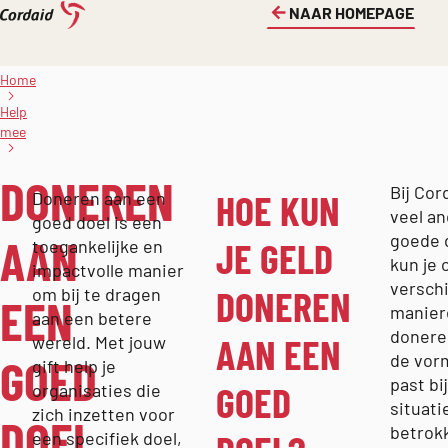
NAAR HOMEPAGE
Direct
naar
Home
Doneren
de
aan een
Help
goed
inhoud
mee
doel
DONEREN
Bij Cor
HOE KUN
Doneren aan een
veel a
goed doel is een
AAN
goede 
JE GELD
toegankelijke en
kun je 
impactvolle manier
verschi
DONEREN
om bij te dragen
EEN
manier
aan een betere
donere
AAN EEN
wereld. Met jouw
GOED
de vor
gift help je
past bi
GOED
organisaties die
situati
zich inzetten voor
DOEL
betrok
een specifiek doel,