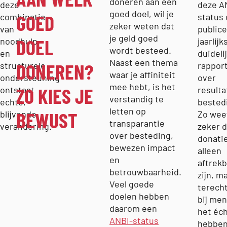
doneren aan een
deze
deze A
goed doel, wil je
GOED
combinatie
status
zeker weten dat
van
publice
je geld goed
DOEL
noodhulp
jaarlijk
wordt besteed.
en
duideli
Naast een thema
DONEREN?
structurele
rappor
waar je affiniteit
ondersteuning
over
mee hebt, is het
ZO KIES JE
ontstaat
resulta
verstandig te
echte,
bested
letten op
BEWUST
blijvende
Zo weet
transparantie
verandering.
zeker d
over besteding,
donatie
bewezen impact
alleen
en
aftrekb
betrouwbaarheid.
zijn, m
Veel goede
terech
doelen hebben
bij men
daarom een
het éch
ANBI-status
hebben