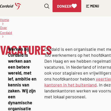
DONEER
MENU
Direct
naar
Home
de
Vacatures
Over
inhoud
Cordaid
VACATURES
Werken bij
Cordaid is een organisatie met m
Cordaid is
100 werknemers op het hoofdkant
werken aan
Den Haag en we hebben regelmat
een betere
vacatures, in Nederland of interna
wereld, met
ook voor stagiaires en vrijwilliger
lef, ambitie en
ons hoofdkantoor hebben
veertie
kennis van
kantoren in het buitenland
. In de
zaken. Wij zijn
landenkantoren werken we voorna
een
met lokaal personeel.
dynamische
organisatie