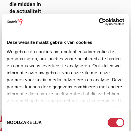
die midden in
de actualiteit
staat. Wat je
ook doet bij
Cordaid, je
staat in
Deze website maakt gebruik van cookies
verbinding
We gebruiken cookies om content en advertenties te
met collega’s,
personaliseren, om functies voor social media te bieden
met onze
en om ons websiteverkeer te analyseren. Ook delen we
internationale
informatie over uw gebruik van onze site met onze
partners en
partners voor social media, adverteren en analyse. Deze
met mensen
partners kunnen deze gegevens combineren met andere
wereldwijd.
informatie die u aan ze heeft verstrekt of die ze hebben
verzameld op basis van uw gebruik van hun services. U
gaat akkoord met onze cookies als u onze website blijft
AL 210.000 MENSEN
gebruiken.
Toestemmingsselectie
NOODZAKELIJK