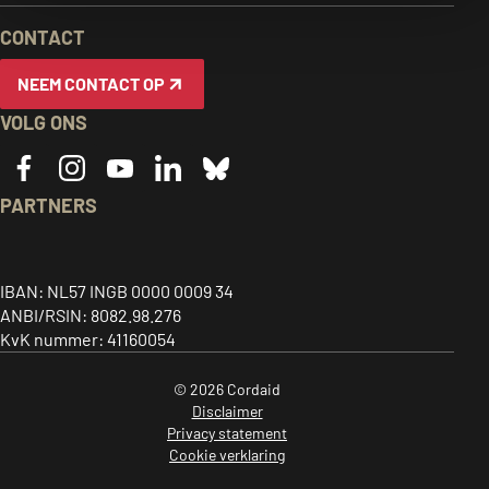
EN
CONTACT
INFORMATIE
NEEM CONTACT OP
VOLG ONS
PARTNERS
Caritas
ACT
CIDSE
logo,
alliance
logo,
Together
link
logo,
link
IBAN: NL57 INGB 0000 0009 34
for
ANBI/RSIN: 8082.98.276
to
link
to
global
KvK nummer: 41160054
home
to
home
justice
page
home
page
© 2026 Cordaid
-
page
-
Disclaimer
opent
-
opent
Privacy statement
in
opent
in
Cookie verklaring
een
in
een
Nationale
ANBI
CBF