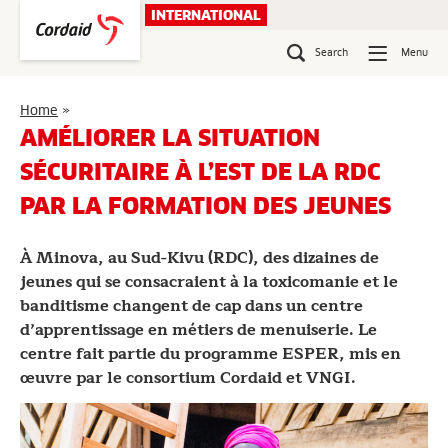
Skip
INTERNATIONAL
to
content
Search
Menu
Améliorer
Home
»
la
AMÉLIORER LA SITUATION
situation
SÉCURITAIRE À L’EST DE LA RDC
sécuritaire
à
PAR LA FORMATION DES JEUNES
l’est
de
À Minova, au Sud-Kivu (RDC), des dizaines de
la
RDC
jeunes qui se consacraient à la toxicomanie et le
par
banditisme changent de cap dans un centre
la
d’apprentissage en métiers de menuiserie. Le
formation
centre fait partie du programme ESPER, mis en
des
œuvre par le consortium Cordaid et VNGI.
jeunes