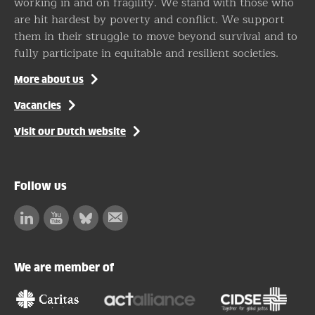
working in and on fragility. We stand with those who
are hit hardest by poverty and conflict. We support
them in their struggle to move beyond survival and to
fully participate in equitable and resilient societies.
More about us
Vacancies
Visit our Dutch website
Follow us
Linkedin
Facebook
Bluesky
Subscribe
to
our
We are member of
newsletter