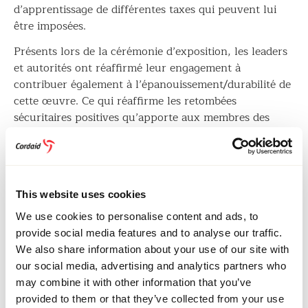
d’apprentissage de différentes taxes qui peuvent lui
être imposées.
Présents lors de la cérémonie d’exposition, les leaders
et autorités ont réaffirmé leur engagement à
contribuer également à l’épanouissement/durabilité de
cette œuvre. Ce qui réaffirme les retombées
sécuritaires positives qu’apporte aux membres des
communautés cet encadrement de quelques jeunes
jadis impliqués dans des actes insécurisants dans cette
contrée du groupement de Buzi, territoire de Kalehe
en province du Sud-Kivu.
This website uses cookies
We use cookies to personalise content and ads, to
NOUVELLES ET HISTOIRES
provide social media features and to analyse our traffic.
We also share information about your use of our site with
our social media, advertising and analytics partners who
may combine it with other information that you’ve
provided to them or that they’ve collected from your use