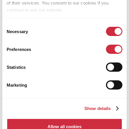
of their services. You consent to our cookies if you
continue to use our website.
Consent
Necessary
Selection
Preferences
HUMANITARIAN ASSISTANCE
Statistics
28 July 2026
South Sudan
Rebuilding Livelihoods through Community-
Led Solutions in South Sudan
Marketing
Show details
Allow all cookies