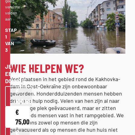
geeft
vereiste
velden
aan
STAP
1
VAN
3
WIE HELPEN WE?
JE
EENMALIGE
Veel plaatsen in het gebied rond de Kakhovka-
DONATIE
dam in Oost-Oekraïne zijn onbewoonbaar
€
geworden. Honderdduizenden mensen hebben
100,00
dringend hulp nodig. Velen van hen zijn al naar
een veilige plek geëvacueerd, maar er zitten
€
nog steeds mensen vast in het rampgebied. We
75,00
richten ons zowel op mensen die zijn
geëvacueerd als op mensen die hun huis niet
€