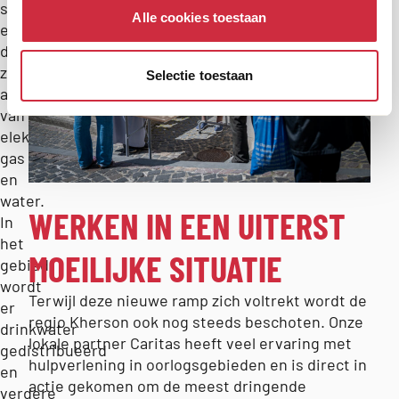
steden
Alle cookies toestaan
en
dorpen
zijn
Selectie toestaan
afgesloten
van
elektriciteit,
gas
en
water.
WERKEN IN EEN UITERST
In
het
MOEILIJKE SITUATIE
gebied
wordt
Terwijl deze nieuwe ramp zich voltrekt wordt de
er
regio Kherson ook nog steeds beschoten. Onze
drinkwater
lokale partner Caritas heeft veel ervaring met
gedistribueerd
hulpverlening in oorlogsgebieden en is direct in
en
actie gekomen om de meest dringende
verdere