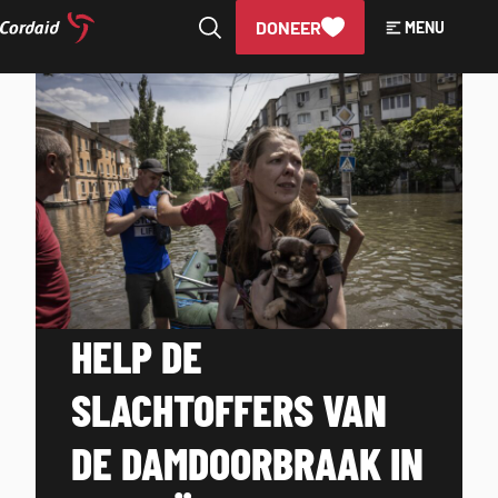
DONEER
MENU
Direct
naar
DAMDOORBRAAK
de
inhoud
OEKRAÏNE
HELP DE
SLACHTOFFERS VAN
DE DAMDOORBRAAK IN