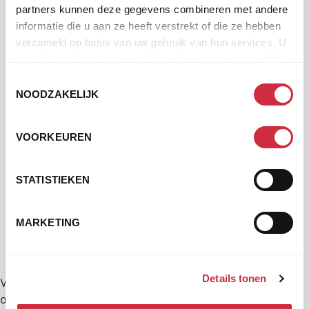
partners kunnen deze gegevens combineren met andere
informatie die u aan ze heeft verstrekt of die ze hebben
verzameld op basis van uw gebruik van hun services. U
gaat akkoord met onze cookies als u onze website blijft
gebruiken.
Toestemmingsselectie
NOODZAKELIJK
VOORKEUREN
STATISTIEKEN
MARKETING
Details tonen
Veel
overstroomde