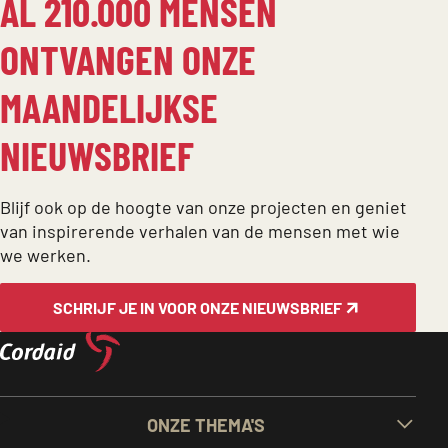
AL 210.000 MENSEN
ONTVANGEN ONZE
MAANDELIJKSE
NIEUWSBRIEF
Blijf ook op de hoogte van onze projecten en geniet
van inspirerende verhalen van de mensen met wie
we werken.
SCHRIJF JE IN VOOR ONZE NIEUWSBRIEF
BELANGRIJKE
ONZE THEMA'S