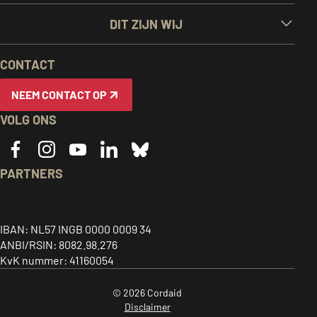
LINKS
DIT ZIJN WIJ
EN
CONTACT
INFORMATIE
NEEM CONTACT OP
VOLG ONS
PARTNERS
Caritas
ACT
CIDSE
logo,
alliance
logo,
Together
link
logo,
link
IBAN: NL57 INGB 0000 0009 34
for
ANBI/RSIN: 8082.98.276
to
link
to
global
KvK nummer: 41160054
home
to
home
justice
page
home
page
© 2026 Cordaid
-
page
-
Disclaimer
opent
-
opent