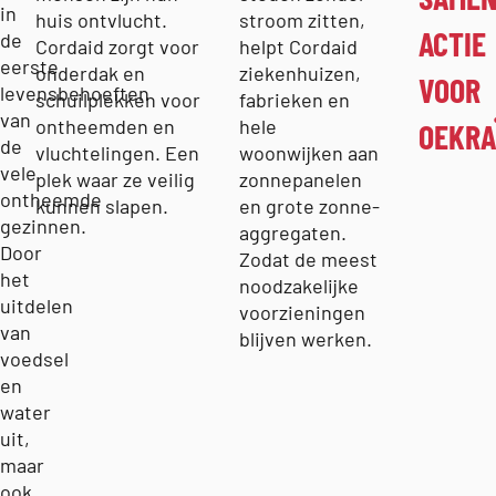
in
huis ontvlucht.
stroom zitten,
ACTIE
de
Cordaid zorgt voor
helpt Cordaid
eerste
onderdak en
ziekenhuizen,
VOOR
levensbehoeften
schuilplekken voor
fabrieken en
van
ontheemden en
hele
OEKRA
de
vluchtelingen. Een
woonwijken aan
vele
plek waar ze veilig
zonnepanelen
ontheemde
kunnen slapen.
en grote zonne-
gezinnen.
aggregaten.
Door
Zodat de meest
het
noodzakelijke
uitdelen
voorzieningen
van
blijven werken.
voedsel
en
water
uit,
maar
ook