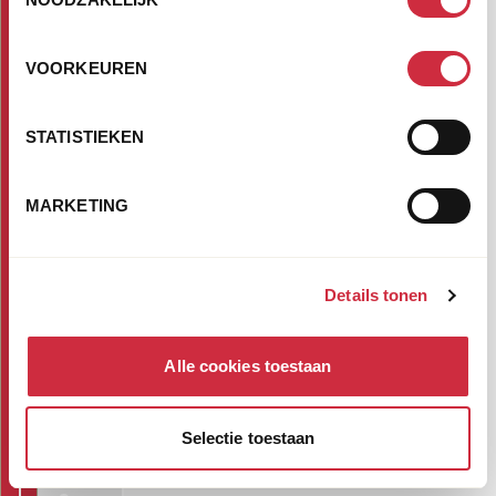
nodige
psychologische
steun.
VOORKEUREN
Help
mee!
STATISTIEKEN
"
*
"
geeft
vereiste
MARKETING
velden
aan
STAP
Details tonen
1
VAN
3
Alle cookies toestaan
JE
EENMALIGE
Selectie toestaan
DONATIE