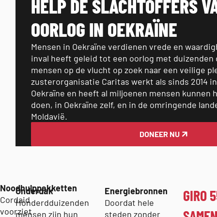
HELP DE SLACHTOFFERS V
OORLOG IN OEKRAÏNE
Mensen in
Oekraïne
verdienen
vrede e
n waardig
inval heeft geleid tot een oorlog met duizenden
mensen
op de vlucht
op zoek naar een veilige pl
zusterorganisatie Caritas
werkt als sinds 2014 in
Oekraïne
en heeft al miljoenen mensen kunnen h
doen
, in
Oekraïne
zelf, en in de omringende lan
Moldavië.
DONEER NU
Noodhulppakketten
Onderdak
Energiebronnen
GIRO 5
Cordaid
Honderdduizenden
Doordat hele
voorziet
SAMEN
mensen zijn hun
steden zonder