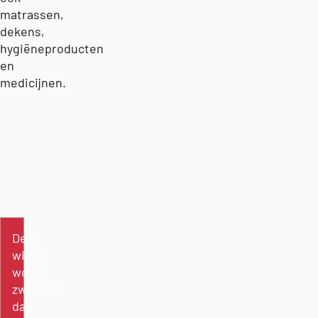
matrassen,
dekens,
hygiëneproducten
en
medicijnen.
FORMULIER
Deze
winter
wordt
zwaarder
dan