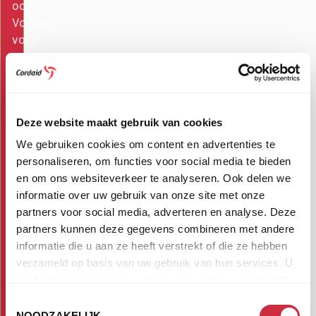
ooit.
Vooral
voor
ouderen
en
gehandicapten.
Wij
zorgen
Deze website maakt gebruik van cookies
voor
We gebruiken cookies om content en advertenties te
warme
personaliseren, om functies voor social media te bieden
kleding,
en om ons websiteverkeer te analyseren. Ook delen we
maaltijden,
informatie over uw gebruik van onze site met onze
haardhout,
partners voor social media, adverteren en analyse. Deze
cash
partners kunnen deze gegevens combineren met andere
geld
informatie die u aan ze heeft verstrekt of die ze hebben
en
verzameld op basis van uw gebruik van hun services. U
de
gaat akkoord met onze cookies als u onze website blijft
zo
gebruiken.
Toestemmingsselectie
hard
NOODZAKELIJK