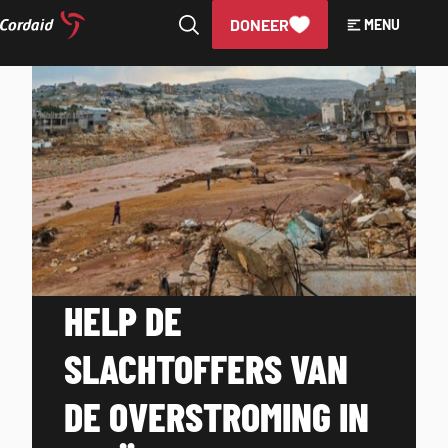
DONEER
MENU
Direct
naar
HELP DE SLACHTOFFERS
de
inhoud
VAN DE OVERSTROMING
IN LIBIË
HELP DE
SLACHTOFFERS VAN
DE OVERSTROMING IN