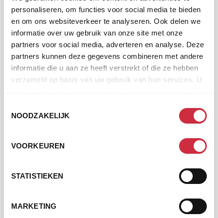
personaliseren, om functies voor social media te bieden
en om ons websiteverkeer te analyseren. Ook delen we
DONEER NU EN HELP DE SLACHTOFFERS
informatie over uw gebruik van onze site met onze
VAN DE OVERSTROMING
partners voor social media, adverteren en analyse. Deze
"
*
" geeft vereiste velden aan
partners kunnen deze gegevens combineren met andere
informatie die u aan ze heeft verstrekt of die ze hebben
STAP
1
VAN
3
verzameld op basis van uw gebruik van hun services. U
gaat akkoord met onze cookies als u onze website blijft
JE EENMALIGE DONATIE
gebruiken.
Toestemmingsselectie
€ 70,00
€ 50,00
€ 25,00
NOODZAKELIJK
GEEN
VOORKEUREN
Op de wereld om elkaar te helpen
TITEL
STATISTIEKEN
OF KIES ZELF EEN BEDRAG
MARKETING