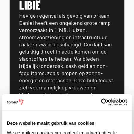
LIBIË
Hevige regenval als gevolg van orkaan
Daniel heeft een ongekend grote ramp
veroorzaakt in Libië. Huizen,
stroomvoorziening en infrastructuur
raakten zwaar beschadigd. Cordaid kan
gelukkig direct in actie komen om de
slachtoffers te helpen. We bieden
(tijdelijk) onderdak, cash geld en non-
food items, zoals lampen op zonne-
energie en matrassen. Onze hulp focust
zich voornamelijk op vrouwen en
kinderen die hun huizen moesten
ontvluchten. Jouw hulp is onmisbaar.
JA, IK DONEER
Deze website maakt gebruik van cookies
We gebruiken cookies om content en advertenties te