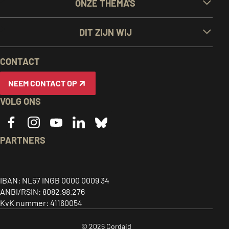
ONZE THEMA'S
LINKS
DIT ZIJN WIJ
EN
CONTACT
INFORMATIE
NEEM CONTACT OP
VOLG ONS
PARTNERS
Caritas
ACT
CIDSE
logo,
alliance
logo,
Together
link
logo,
link
IBAN: NL57 INGB 0000 0009 34
for
ANBI/RSIN: 8082.98.276
to
link
to
global
KvK nummer: 41160054
home
to
home
justice
page
home
page
© 2026 Cordaid