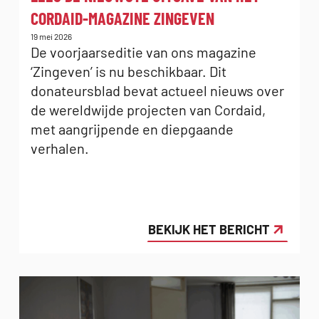
CORDAID-MAGAZINE ZINGEVEN
Gepubliceerd
19 mei 2026
op:
De voorjaarseditie van ons magazine
‘Zingeven’ is nu beschikbaar. Dit
donateursblad bevat actueel nieuws over
de wereldwijde projecten van Cordaid,
met aangrijpende en diepgaande
verhalen.
BEKIJK HET BERICHT