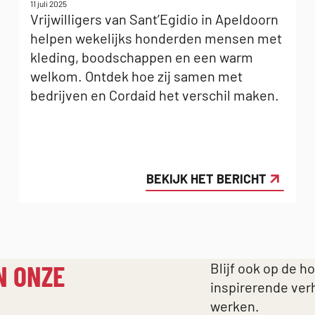
Gepubliceerd
11 juli 2025
op:
Vrijwilligers van Sant’Egidio in Apeldoorn
helpen wekelijks honderden mensen met
kleding, boodschappen en een warm
welkom. Ontdek hoe zij samen met
bedrijven en Cordaid het verschil maken.
BEKIJK HET BERICHT
N ONZE
Blijf ook op de h
inspirerende ver
werken.