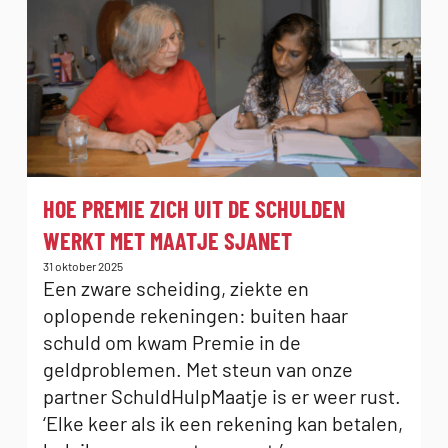
:
HOE PREMIE ZICH UIT DE SCHULDEN
WERKT MET MAATJE SJANET
Gepubliceerd
31 oktober 2025
op:
Een zware scheiding, ziekte en
oplopende rekeningen: buiten haar
schuld om kwam Premie in de
geldproblemen. Met steun van onze
partner SchuldHulpMaatje is er weer rust.
‘Elke keer als ik een rekening kan betalen,