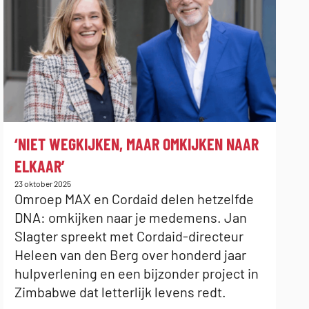
:
‘NIET WEGKIJKEN, MAAR OMKIJKEN NAAR
ELKAAR’
Gepubliceerd
23 oktober 2025
op:
Omroep MAX en Cordaid delen hetzelfde
DNA: omkijken naar je medemens. Jan
Slagter spreekt met Cordaid-directeur
Heleen van den Berg over honderd jaar
hulpverlening en een bijzonder project in
Zimbabwe dat letterlijk levens redt.