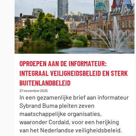
:
OPROEPEN AAN DE INFORMATEUR:
INTEGRAAL VEILIGHEIDSBELEID EN STERK
BUITENLANDBELEID
Gepubliceerd
27 november 2025
op:
In een gezamenlijke brief aan informateur
Sybrand Buma pleiten zeven
maatschappelijke organisaties,
waaronder Cordaid, voor een herijking
van het Nederlandse veiligheidsbeleid.