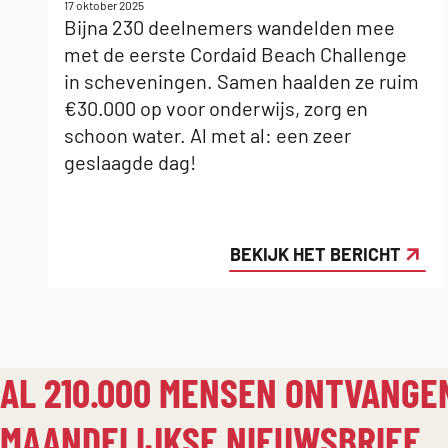
Gepubliceerd
17 oktober 2025
op:
Bijna 230 deelnemers wandelden mee
met de eerste Cordaid Beach Challenge
in scheveningen. Samen haalden ze ruim
€30.000 op voor onderwijs, zorg en
schoon water. Al met al: een zeer
geslaagde dag!
BEKIJK HET BERICHT
AL 210.000 MENSEN ONTVANGE
MAANDELIJKSE NIEUWSBRIEF