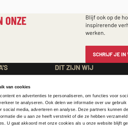
N ONZE
Blijf ook op de h
inspirerende ver
werken.
SCHRIJF JE IN
A'S
DIT ZIJN WIJ
rg
Over Cordaid
ik van cookies
Veelgestelde vragen
men
Vacatures
ontent en advertenties te personaliseren, om functies voor soci
erkeer te analyseren. Ook delen we informatie over uw gebruik
Transparantie en verantwoordi
or social media, adverteren en analyse. Deze partners kunnen 
cht
Internationale website
ormatie die u aan ze heeft verstrekt of die ze hebben verzameld
ding in Nederland
s. U gaat akkoord met onze cookies als u onze website blijft ge