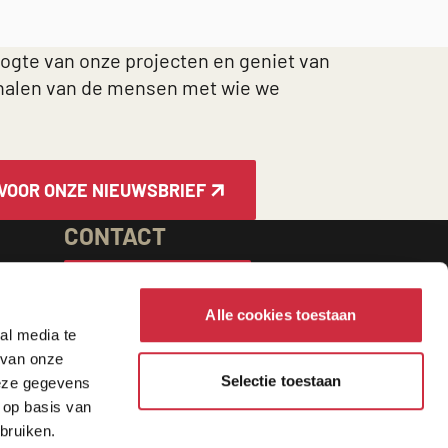
oogte van onze projecten en geniet van
halen van de mensen met wie we
 VOOR ONZE NIEUWSBRIEF
CONTACT
NEEM CONTACT OP
Alle cookies toestaan
VOLG ONS
al media te
 van onze
ng
Selectie toestaan
deze gegevens
PARTNERS
 op basis van
bruiken.
Caritas
ACT
CIDSE