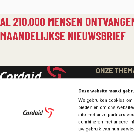
AL 210.000 MENSEN ONTVANGE
MAANDELIJKSE NIEUWSBRIEF
BELANGRIJKE
ONZE THEM
Gezondheidszo
LINKS
Deze website maakt gebru
Noodhulp
Voedsel & Inko
We gebruiken cookies om c
EN
bieden en om ons websitev
Onderwijs
site met onze partners vo
Veiligheid & Re
IBAN: NL57 INGB 0000 0009 34
INFORMATIE
combineren met andere inf
Armoedebestrij
ANBI/RSIN: 8082.98.276
uw gebruik van hun service