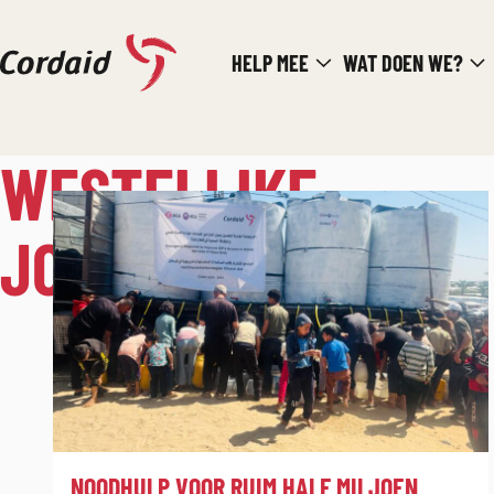
Direct
HELP MEE
WAT DOEN WE?
naar
de
inhoud
WESTELIJKE
JORDAANOEVER
:
NOODHULP VOOR RUIM HALF MILJOEN