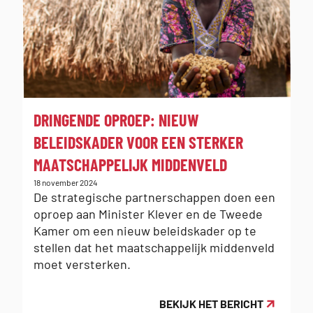
:
DRINGENDE OPROEP: NIEUW
BELEIDSKADER VOOR EEN STERKER
MAATSCHAPPELIJK MIDDENVELD
Gepubliceerd
18 november 2024
op:
De strategische partnerschappen doen een
oproep aan Minister Klever en de Tweede
Kamer om een nieuw beleidskader op te
stellen dat het maatschappelijk middenveld
moet versterken.
BEKIJK HET BERICHT