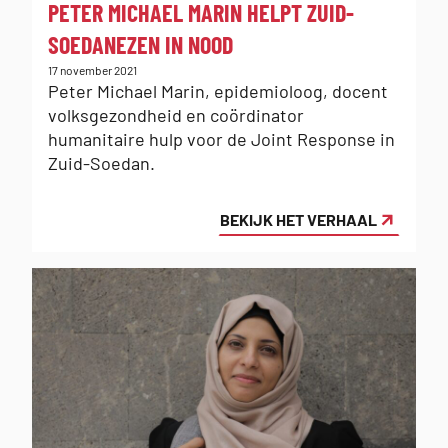
:
PETER MICHAEL MARIN HELPT ZUID-
SOEDANEZEN IN NOOD
Gepubliceerd
17 november 2021
op:
Peter Michael Marin, epidemioloog, docent
volksgezondheid en coördinator
humanitaire hulp voor de Joint Response in
Zuid-Soedan.
BEKIJK HET VERHAAL