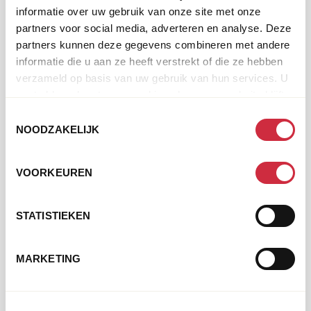
informatie over uw gebruik van onze site met onze
partners voor social media, adverteren en analyse. Deze
BEKIJK HET BERICHT
partners kunnen deze gegevens combineren met andere
informatie die u aan ze heeft verstrekt of die ze hebben
verzameld op basis van uw gebruik van hun services. U
gaat akkoord met onze cookies als u onze website blijft
gebruiken.
Toestemmingsselectie
NOODZAKELIJK
VOORKEUREN
STATISTIEKEN
:
VOORUITGANG VAN ONTWIKKELINGSHULP
MARKETING
IN BEELD
Gepubliceerd
14 februari 2023
op:
Met jouw steun kunnen wij werken aan een