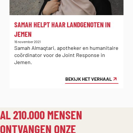
:
SAMAH HELPT HAAR LANDGENOTEN IN
JEMEN
Gepubliceerd
16 november 2021
op:
Samah Almaqtari, apotheker en humanitaire
coördinator voor de Joint Response in
Jemen.
BEKIJK HET VERHAAL
AL 210.000 MENSEN
ONTVANGEN ONZE