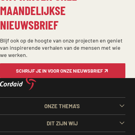
MAANDELIJKSE
NIEUWSBRIEF
Blijf ook op de hoogte van onze projecten en geniet
van inspirerende verhalen van de mensen met wie
we werken.
SCHRIJF JE IN VOOR ONZE NIEUWSBRIEF
BELANGRIJKE
ONZE THEMA'S
LINKS
DIT ZIJN WIJ
EN