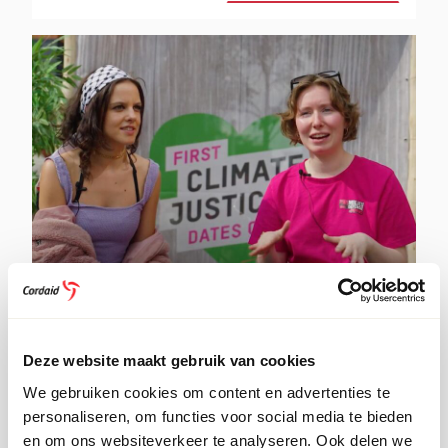
:
MELD JE AAN VOOR DE DAG VAN DE
WERELDBURGER
Gepubliceerd
26 september 2024
Deze website maakt gebruik van cookies
op:
Wil jij bijdragen aan een duurzame en
We gebruiken cookies om content en advertenties te
rechtvaardige wereld? Kom op dinsdag 22
personaliseren, om functies voor social media te bieden
oktober 2024 naar de Dag van de
en om ons websiteverkeer te analyseren. Ook delen we
Wereldburger in Arnhem. Meld je snel aan.