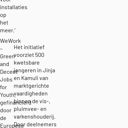
installaties
op
het
meer.’
WeWork
Het initiatief
–
voorziet 500
Green
kwetsbare
and
jongeren in Jinja
Decent
en Kamuli van
Jobs
marktgerichte
for
vaardigheden
Youth,
binnen de vis-,
gefinancierd
pluimvee- en
door
varkenshouderij.
de
Door deelnemers
Europese