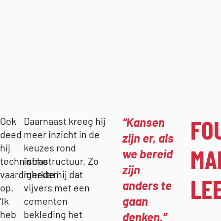
FO
Ook
Daarnaast kreeg hij
Kansen
deed
meer inzicht in de
zijn er, als
hij
keuzes rond
MA
we bereid
technische
infrastructuur. Zo
zijn
vaardigheden
merkte hij dat
LE
anders te
op.
vijvers met een
gaan
‘Ik
cementen
heb
bekleding het
denken.