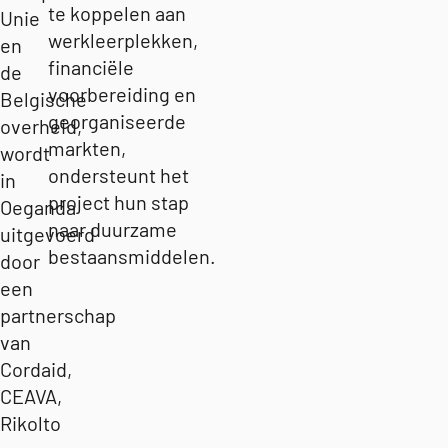
te koppelen aan
Unie
werkleerplekken,
en
financiële
de
voorbereiding en
Belgische
georganiseerde
overheid,
markten,
wordt
ondersteunt het
in
project hun stap
Oeganda
naar duurzame
uitgevoerd
bestaansmiddelen.
door
een
partnerschap
van
Cordaid,
CEAVA,
Rikolto