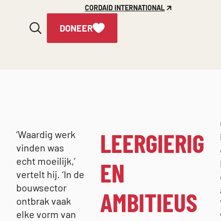
CORDAID INTERNATIONAL
DONEER
LEERGIERIG
‘Waardig werk
vinden was
echt moeilijk,’
EN
vertelt hij. ‘In de
bouwsector
AMBITIEUS
ontbrak vaak
elke vorm van