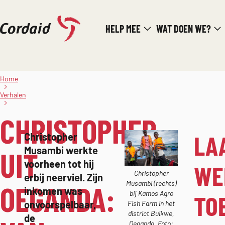
Direct
HELP MEE
WAT DOEN WE?
naar
de
Christopher
inhoud
uit
Home
Oeganda:
van
Verhalen
dagarbeider
naar
CHRISTOPHER
viskweker
LA
Christopher
Musambi werkte
UIT
voorheen tot hij
WE
Christopher
erbij neerviel. Zijn
Musambi (rechts)
OEGANDA:
inkomen was
bij Kamos Agro
TO
onvoorspelbaar,
Fish Farm in het
district Buikwe,
de
Oeganda. Foto: