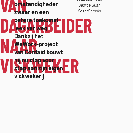
VAN
omstandigheden
George Bush
Ocen/Cordaid
zwaar en een
DAGARBEIDER
betere toekomst
leek ver weg.
Dankzij het
NAAR
WeWork-project
van Cordaid bouwt
VISKWEKER
hij nu stap voor
stap aan zijn eigen
viskwekerij.