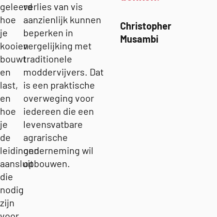
geleerd
verlies van vis
hoe
aanzienlijk kunnen
Christopher
je
beperken in
Musambi
kooien
vergelijking met
bouwt
traditionele
en
moddervijvers. Dat
last,
is een praktische
en
overweging voor
hoe
iedereen die een
je
levensvatbare
de
agrarische
leidingen
onderneming wil
aansluit
opbouwen.
die
nodig
zijn
voor