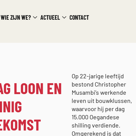
WIE ZIJN WE?
ACTUEEL
CONTACT
Op 22-jarige leeftijd
AG LOON EN
bestond Christopher
Musambi’s werkende
INIG
leven uit bouwklussen,
waarvoor hij per dag
15.000 Oegandese
EKOMST
shilling verdiende.
Omgerekend is dat