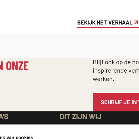
BEKIJK HET VERHAAL
N ONZE
Blijf ook op de h
inspirerende ver
werken.
SCHRIJF JE IN
A'S
DIT ZIJN WIJ
rg
Over Cordaid
ik van cookies