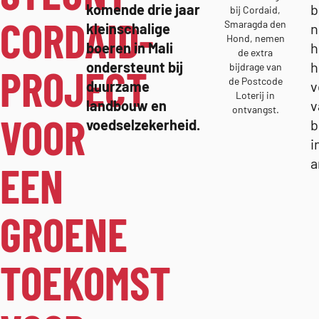
komende drie jaar
b
bij Cordaid,
CORDAID-
Smaragda den
kleinschalige
n
Hond, nemen
boeren in Mali
h
de extra
ondersteunt bij
h
bijdrage van
PROJECT
de Postcode
duurzame
v
Loterij in
landbouw en
v
ontvangst.
VOOR
voedselzekerheid.
b
i
a
EEN
GROENE
TOEKOMST