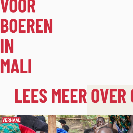
VOOR
BOEREN
IN
MALI
LEES MEER OVER
VERHAAL
Spring
over