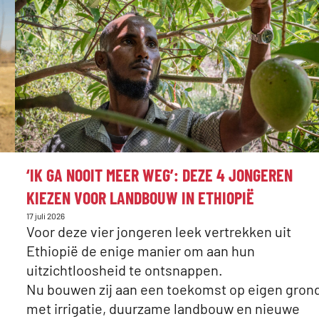
:
‘IK GA NOOIT MEER WEG’: DEZE 4 JONGEREN
KIEZEN VOOR LANDBOUW IN ETHIOPIË
Gepubliceerd
17 juli 2026
op:
Voor deze vier jongeren leek vertrekken uit
Ethiopië de enige manier om aan hun
uitzichtloosheid te ontsnappen.
Nu bouwen zij aan een toekomst op eigen gron
met irrigatie, duurzame landbouw en nieuwe