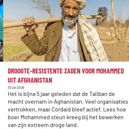
:
DROOGTE-RESISTENTE ZADEN VOOR MOHAMMED
UIT AFGHANISTAN
Gepubliceerd
30 juli 2026
op:
Het is bijna 5 jaar geleden dat de Taliban de
macht overnam in Aghanistan. Veel organisaties
vertrokken, maar Cordaid bleef actief. Lees hoe
boer Mohammed steun kreeg bij het bewerken
van zijn extreem droge land.