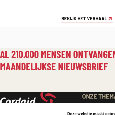
BEKIJK HET VERHAAL
AL 210.000 MENSEN ONTVANGE
MAANDELIJKSE NIEUWSBRIEF
BELANGRIJKE
ONZE THEM
Gezondheidszo
Deze website maakt gebru