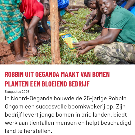
slider
met
3
berichten
:
ROBBIN UIT OEGANDA MAAKT VAN BOMEN
PLANTEN EEN BLOEIEND BEDRIJF
Gepubliceerd
5 augustus 2026
op:
In Noord-Oeganda bouwde de 25-jarige Robbin
Ongom een succesvolle boomkwekerij op. Zijn
bedrijf levert jonge bomen in drie landen, biedt
werk aan tientallen mensen en helpt beschadigd
land te herstellen.