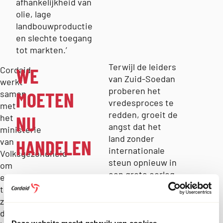
afhankelijkheid van
olie, lage
landbouwproductie
en slechte toegang
tot markten.’
Terwijl de leiders
WE
Cordaid
van Zuid-Soedan
werkt
proberen het
MOETEN
samen
vredesproces te
met
redden, groeit de
NU
het
angst dat het
ministerie
land zonder
HANDELEN
van
internationale
Volksgezondheid
steun opnieuw in
om
een grote oorlog
ervoor
kan belanden.
te
Voor veel Zuid-
zorgen
Soedanezen
dat
betekent het