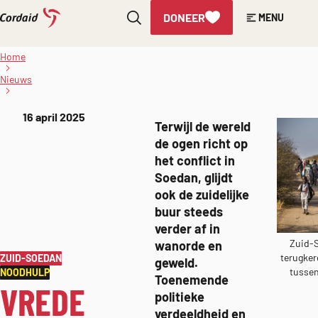
DONEER
MENU
Direct
Vrede Zuid-
naar
Soedan
Home
onder grote
de
druk in
Nieuws
inhoud
escalerende
crisis
Gepubliceerd
16 april 2025
Terwijl de wereld
op:
de ogen richt op
het conflict in
Soedan, glijdt
ook de zuidelijke
buur steeds
verder af in
Zuid-S
wanorde en
terugker
– GA NAAR ARCHIEF
ZUID-SOEDAN
geweld.
tussen
– GA NAAR ARCHIEF
NOODHULP
Toenemende
VREDE
politieke
verdeeldheid en