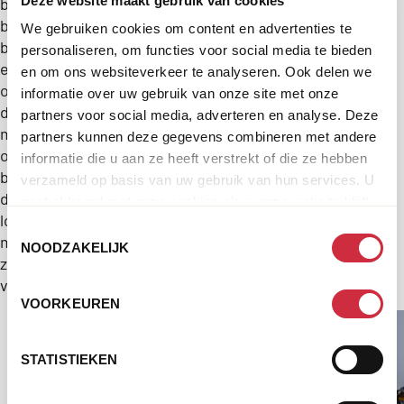
Deze website maakt gebruik van cookies
basisgezondheidszorg
mislukken van
beschikbaar
We gebruiken cookies om content en advertenties te
het
blijft
personaliseren, om functies voor social media te bieden
vredesproces
en
en om ons websiteverkeer te analyseren. Ook delen we
niet alleen het
ondanks
informatie over uw gebruik van onze site met onze
verlies van hoop,
de
partners voor social media, adverteren en analyse. Deze
maar mogelijk
moeilijke
partners kunnen deze gegevens combineren met andere
ook van vele
omstandigheden
informatie die u aan ze heeft verstrekt of die ze hebben
mensenlevens.
blijven
verzameld op basis van uw gebruik van hun services. U
Dit mogen we
de
gaat akkoord met onze cookies als u onze website blijft
niet laten
lokale
gebruiken.
Toestemmingsselectie
gebeuren.
medewerkers
NOODZAKELIJK
zorg
verlenen.
VOORKEUREN
STATISTIEKEN