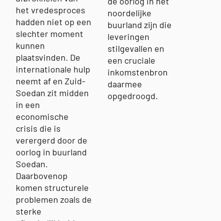
de oorlog in het
het vredesproces
noordelijke
hadden niet op een
buurland zijn die
slechter moment
leveringen
kunnen
stilgevallen en
plaatsvinden. De
een cruciale
internationale hulp
inkomstenbron
neemt af en Zuid-
daarmee
Soedan zit midden
opgedroogd.
in een
economische
crisis die is
verergerd door de
oorlog in buurland
Soedan.
Daarbovenop
komen structurele
problemen zoals de
sterke