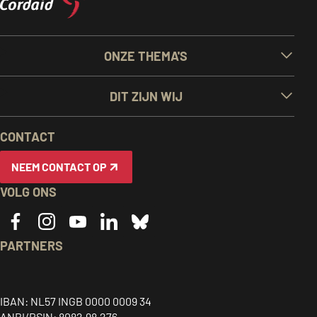
BELANGRIJKE
ONZE THEMA'S
LINKS
DIT ZIJN WIJ
EN
CONTACT
INFORMATIE
NEEM CONTACT OP
VOLG ONS
PARTNERS
Caritas
ACT
CIDSE
logo,
alliance
logo,
Together
link
logo,
link
IBAN: NL57 INGB 0000 0009 34
for
ANBI/RSIN: 8082.98.276