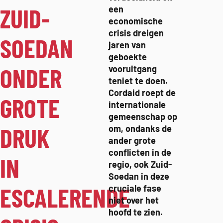
ZUID-
een
economische
crisis dreigen
SOEDAN
jaren van
geboekte
ONDER
vooruitgang
teniet te doen.
Cordaid roept de
GROTE
internationale
gemeenschap op
DRUK
om, ondanks de
ander grote
conflicten in de
IN
regio, ook Zuid-
Soedan in deze
ESCALERENDE
cruciale fase
niet over het
hoofd te zien.