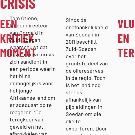
CRISIS
Tom Otieno,
EEN
VLU
Sinds de
landendirecteur
onafhankelijkheid
van Cordaid in
KRITIEK
EN
van Soedan in
Zuid-Soedan,
2011 beschikt
waarschuwt dat
MOMENT
TER
Zuid-Soedan
deze nieuwe crisis
over het
zich aandient in
grootste deel van
een periode waarin
de oliereserves
het bijna
in de regio. Toch
onmogelijk is voor
is het land nog
het jonge
steeds
Afrikaanse land om
afhankelijk van
er adequaat op te
pijpleidingen in
reageren. ‘De
Soedan om die
terugkeer van
olie te
geweld en het
exporteren. Door
afbrokkelen van