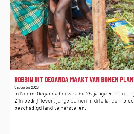
:
ROBBIN UIT OEGANDA MAAKT VAN BOMEN PLAN
Gepubliceerd
5 augustus 2026
op:
In Noord-Oeganda bouwde de 25-jarige Robbin On
Zijn bedrijf levert jonge bomen in drie landen, bie
beschadigd land te herstellen.