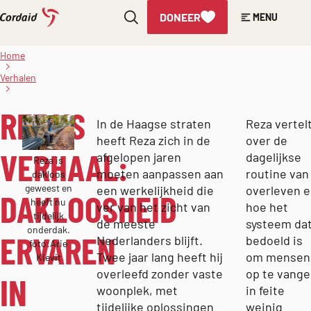
DONEER
MENU
Direct
naar
Reza’s
Home
verhaal:
de
Dakloosheid
Verhalen
ervaren in
inhoud
Den Haag
REZA’S
In de Haagse straten
Reza vertel
heeft Reza zich in de
over de
VERHAAL:
afgelopen jaren
dagelijkse
Reza is
moeten aanpassen aan
routine van
dakloos
geweest en
een werkelijkheid die
overleven 
DAKLOOSHEID
heeft nu
ver van het zicht van
hoe het
tijdelijk
de meeste
systeem da
onderdak.
ERVAREN
Nederlanders blijft.
bedoeld is
foto:Arie
Twee jaar lang heeft hij
om mensen
Kievit
overleefd zonder vaste
op te vang
IN
woonplek, met
in feite
tijdelijke oplossingen
weinig