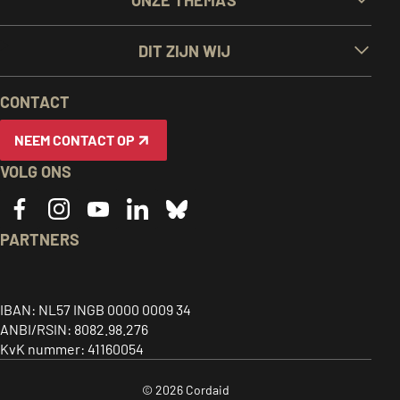
ONZE THEMA'S
LINKS
DIT ZIJN WIJ
EN
CONTACT
INFORMATIE
NEEM CONTACT OP
VOLG ONS
PARTNERS
Caritas
ACT
CIDSE
logo,
alliance
logo,
Together
link
logo,
link
IBAN: NL57 INGB 0000 0009 34
for
ANBI/RSIN: 8082.98.276
to
link
to
global
KvK nummer: 41160054
home
to
home
justice
page
home
page
© 2026 Cordaid
-
page
-