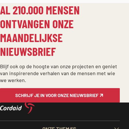
AL 210.000 MENSEN
ONTVANGEN ONZE
MAANDELIJKSE
NIEUWSBRIEF
Blijf ook op de hoogte van onze projecten en geniet
van inspirerende verhalen van de mensen met wie
we werken.
SCHRIJF JE IN VOOR ONZE NIEUWSBRIEF
BELANGRIJKE