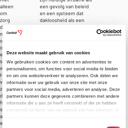
alleen
een gevolg van beleid
om
en een systeem dat
zorg
dakloosheid als een
draait
zorgprobleem
maar
behandelt, niet als een
ook
huisvestingsprobleem.
om
Zijn boodschap aan de
Deze website maakt gebruik van cookies
een
maatschappij is
structureel
simpel: “Begrijp dat wij
We gebruiken cookies om content en advertenties te
woningtekort.
ook mensen zijn met
personaliseren, om functies voor social media te bieden
Hij
waardigheid, en dat
en om ons websiteverkeer te analyseren. Ook delen we
voelt
veel van ons hier niet
informatie over uw gebruik van onze site met onze
zich
voor kiezen. We willen
partners voor social media, adverteren en analyse. Deze
door
allemaal ergens bij
partners kunnen deze gegevens combineren met andere
het
horen.”
informatie die u aan ze heeft verstrekt of die ze hebben
systeem
verzameld op basis van uw gebruik van hun services. U
als
gaat akkoord met onze cookies als u onze website blijft
een
gebruiken.
Toestemmingsselectie