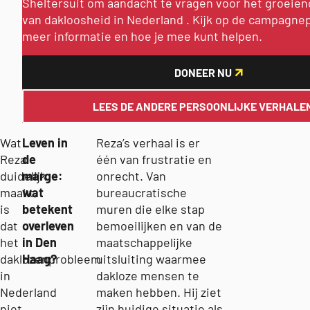
Sheltersuit om aandacht te vragen voor het groeie
van dakloosheid in Nederland . Kijk op de campagne
meer informatie en hoe je mee kunt helpen.
DONEER NU
LEES DE ANDERE PERSOONLIJKE VERHALE
Wat
Leven in
Reza’s verhaal is er
Reza
de
één van frustratie en
duidelijk
marge:
onrecht. Van
maakt,
wat
bureaucratische
is
betekent
muren die elke stap
dat
overleven
bemoeilijken en van de
het
in Den
maatschappelijke
daklozenprobleem
Haag?
uitsluiting waarmee
in
dakloze mensen te
Nederland
maken hebben. Hij ziet
niet
zijn huidige situatie als