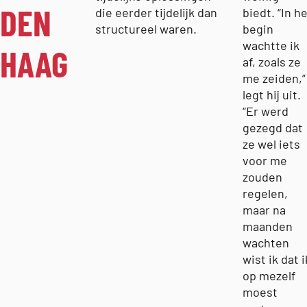
DEN
die eerder tijdelijk dan
biedt. “In h
structureel waren.
begin
wachtte ik
HAAG
af, zoals ze
me zeiden,”
legt hij uit.
“Er werd
gezegd dat
ze wel iets
voor me
zouden
regelen,
maar na
maanden
wachten
wist ik dat i
op mezelf
moest