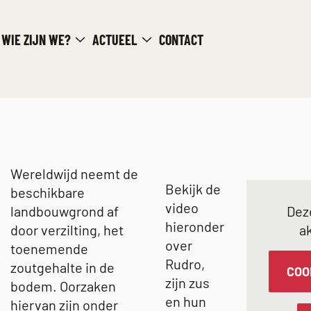
WIE ZIJN WE?
ACTUEEL
CONTACT
Wereldwijd neemt de
Bekijk de
beschikbare
video
landbouwgrond af
Dez
hieronder
door verzilting, het
a
over
toenemende
Rudro,
zoutgehalte in de
COO
zijn zus
bodem. Oorzaken
en hun
hiervan zijn onder