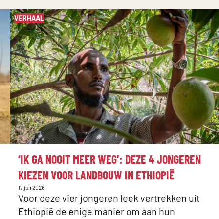
VERHAAL
:
‘IK GA NOOIT MEER WEG’: DEZE 4 JONGEREN
KIEZEN VOOR LANDBOUW IN ETHIOPIË
Gepubliceerd
17 juli 2026
op:
Voor deze vier jongeren leek vertrekken uit
Ethiopië de enige manier om aan hun