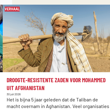
VERHAAL
:
DROOGTE-RESISTENTE ZADEN VOOR MOHAMMED
UIT AFGHANISTAN
Gepubliceerd
30 juli 2026
op:
Het is bijna 5 jaar geleden dat de Taliban de
macht overnam in Aghanistan. Veel organisaties