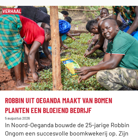
VERHAAL
Spring
over
slider
met
3
berichten
:
ROBBIN UIT OEGANDA MAAKT VAN BOMEN
PLANTEN EEN BLOEIEND BEDRIJF
Gepubliceerd
5 augustus 2026
op:
In Noord-Oeganda bouwde de 25-jarige Robbin
Ongom een succesvolle boomkwekerij op. Zijn