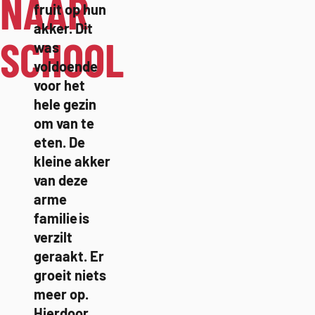
NAAR
fruit op hun
akker. Dit
SCHOOL
was
voldoende
voor het
hele gezin
om van te
eten. De
kleine akker
van deze
arme
familie is
verzilt
geraakt. Er
groeit niets
meer op. ​
Hierdoor