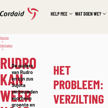
Direct
HELP MEE
WAT DOEN WE?
naar
de
inhoud
Rudro
Home
kan
weer
Verhalen
naar
school
RUDRO
HET
De ouders
van Rudro
KAN
en zijn zus
PROBLEEM:
Sujota
WEER
verbouwden
VERZILTING
voorheen
groente en