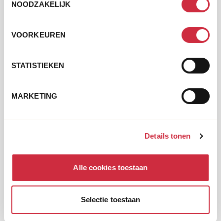
momenten brachten
NOODZAKELIJK
een gevoel van
kameraadschap en
VOORKEUREN
pragmatisme dat ze
waardeerde: “In de
daklozenwereld gaat
STATISTIEKEN
het om de primaire
behoeftes; je hebt
elkaar, zonder
MARKETING
poespas.”
Tegelijkertijd besefte
Details tonen
ze hoe moeilijk het is
om weer terug te keren
naar een reguliere
Alle cookies toestaan
woonsituatie. “Als je
eenmaal geproefd hebt
Selectie toestaan
aan die vrijheid, wordt
het lastiger om terug