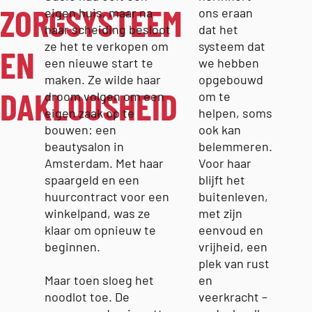
ZORGSYSTEEM
eigen huis, maar na
ons eraan
haar scheiding besloot
dat het
ze het te verkopen om
systeem dat
EN
een nieuwe start te
we hebben
maken. Ze wilde haar
opgebouwd
DAKLOOSHEID
droom volgen om een
om te
eigen zaak op te
helpen, soms
bouwen: een
ook kan
beautysalon in
belemmeren.
Amsterdam. Met haar
Voor haar
spaargeld en een
blijft het
huurcontract voor een
buitenleven,
winkelpand, was ze
met zijn
klaar om opnieuw te
eenvoud en
beginnen.
vrijheid, een
plek van rust
Maar toen sloeg het
en
noodlot toe. De
veerkracht –