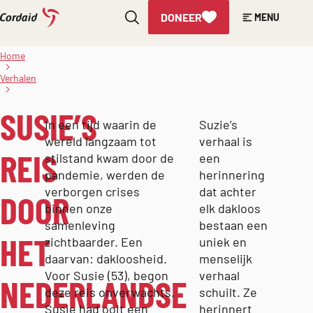
DONEER
MENU
Direct
Susie’s reis
naar
door het
Home
Nederlandse
de
zorgsysteem
Verhalen
inhoud
en
dakloosheid
SUSIE’S
In een tijd waarin de
Suzie’s
wereld langzaam tot
verhaal is
REIS
stilstand kwam door de
een
pandemie, werden de
herinnering
verborgen crises
dat achter
DOOR
binnen onze
elk dakloos
samenleving
bestaan een
HET
zichtbaarder. Een
uniek en
daarvan: dakloosheid.
menselijk
Voor Susie (53), begon
verhaal
NEDERLANDSE
deze reis onverwachts.
schuilt. Ze
Susie had ooit een
herinnert