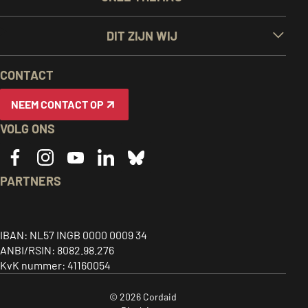
LINKS
DIT ZIJN WIJ
EN
CONTACT
INFORMATIE
NEEM CONTACT OP
VOLG ONS
PARTNERS
Caritas
ACT
CIDSE
logo,
alliance
logo,
Together
link
logo,
link
IBAN: NL57 INGB 0000 0009 34
for
ANBI/RSIN: 8082.98.276
to
link
to
global
KvK nummer: 41160054
home
to
home
justice
page
home
page
© 2026 Cordaid
-
page
-