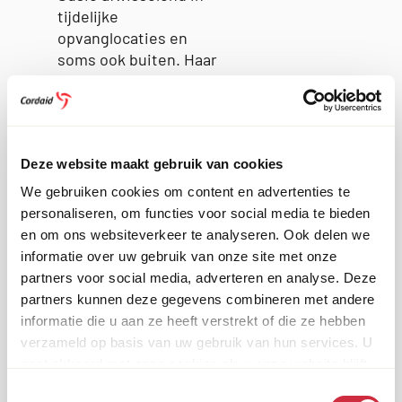
tijdelijke
opvanglocaties en
soms ook buiten. Haar
dagen in de hostels
waren niet alleen
gevuld met overleven,
maar boden soms ook
Deze website maakt gebruik van cookies
onverwachte
momenten van
We gebruiken cookies om content en advertenties te
verbinding. “Ik sliep
personaliseren, om functies voor social media te bieden
eens in een hostel vol
en om ons websiteverkeer te analyseren. Ook delen we
andere daklozen.
informatie over uw gebruik van onze site met onze
Iedereen probeerde er
partners voor social media, adverteren en analyse. Deze
iets van te maken. We
partners kunnen deze gegevens combineren met andere
vierden zelfs
informatie die u aan ze heeft verstrekt of die ze hebben
feestdagen samen,”
verzameld op basis van uw gebruik van hun services. U
vertelt ze met een
gaat akkoord met onze cookies als u onze website blijft
lichte glimlach. Die
gebruiken.
Toestemmingsselectie