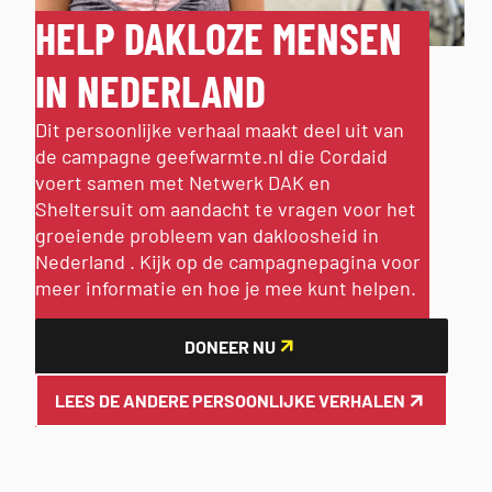
HELP DAKLOZE MENSEN
IN NEDERLAND
Dit persoonlijke verhaal maakt deel uit van
de campagne geefwarmte.nl die Cordaid
voert samen met Netwerk DAK en
Sheltersuit om aandacht te vragen voor het
groeiende probleem van dakloosheid in
Nederland . Kijk op de campagnepagina voor
meer informatie en hoe je mee kunt helpen.
DONEER NU
LEES DE ANDERE PERSOONLIJKE VERHALEN