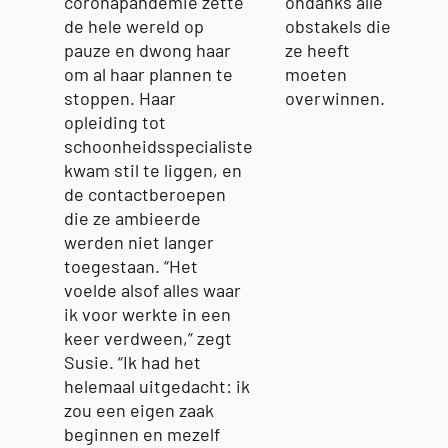
coronapandemie zette
ondanks alle
de hele wereld op
obstakels die
pauze en dwong haar
ze heeft
om al haar plannen te
moeten
stoppen. Haar
overwinnen.
opleiding tot
schoonheidsspecialiste
kwam stil te liggen, en
de contactberoepen
die ze ambieerde
werden niet langer
toegestaan. “Het
voelde alsof alles waar
ik voor werkte in een
keer verdween,” zegt
Susie. “Ik had het
helemaal uitgedacht: ik
zou een eigen zaak
beginnen en mezelf