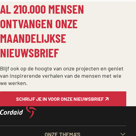
AL 210.000 MENSEN
ONTVANGEN ONZE
MAANDELIJKSE
NIEUWSBRIEF
Blijf ook op de hoogte van onze projecten en geniet
van inspirerende verhalen van de mensen met wie
we werken.
SCHRIJF JE IN VOOR ONZE NIEUWSBRIEF
BELANGRIJKE
ONZE THEMA'S