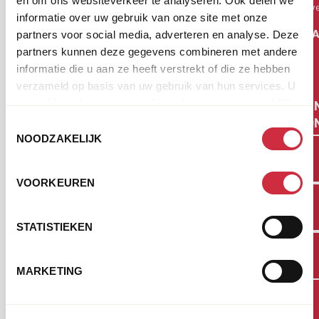
en om ons websiteverkeer te analyseren. Ook delen we
v
voortdurend risico
informatie over uw gebruik van onze site met onze
op natuurrampen.
ST
partners voor social media, adverteren en analyse. Deze
Cordaid werd actief
partners kunnen deze gegevens combineren met andere
in Myanmar in 2008,
informatie die u aan ze heeft verstrekt of die ze hebben
na de doortocht van
verzameld op basis van uw gebruik van hun services. U
JE
cycloon Nargis. We
gaat akkoord met onze cookies als u onze website blijft
EE
boden noodhulp en
gebruiken.
DO
Toestemmingsselectie
hielpen bij het
NOODZAKELIJK
opbouwen van een
duurzaam bestaan.
VOORKEUREN
STATISTIEKEN
MARKETING
GE