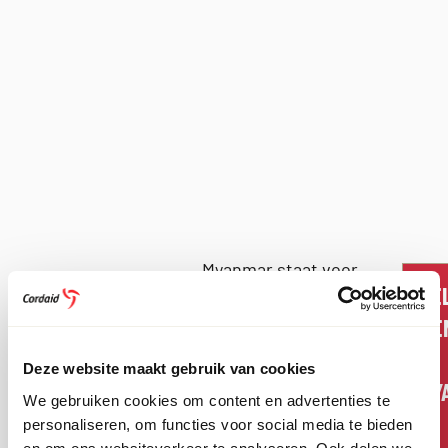
Myanmar staat voor
ACTIEF IN
HE
een aantal
aanzienlijke
MYANMAR
ME
uitdagingen. Het
IN
land heeft moeite
SINDS
Deze website maakt gebruik van cookies
MY
om economische en
We gebruiken cookies om content en advertenties te
politieke stabiliteit
2008
personaliseren, om functies voor social media te bieden
te bereiken en loopt