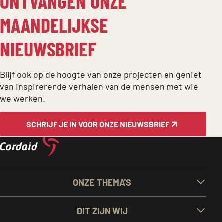
ONTVANGEN ONZE
MAANDELIJKSE
NIEUWSBRIEF
Blijf ook op de hoogte van onze projecten en geniet
van inspirerende verhalen van de mensen met wie
we werken.
SCHRIJF JE IN VOOR ONZE NIEUWSBRIEF
BELANGRIJKE
ONZE THEMA'S
LINKS
DIT ZIJN WIJ