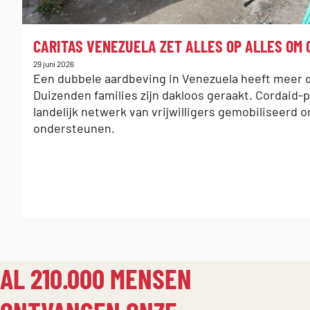
:
CARITAS VENEZUELA ZET ALLES OP ALLES OM
Gepubliceerd
29 juni 2026
op:
Een dubbele aardbeving in Venezuela heeft meer 
Duizenden families zijn dakloos geraakt. Cordaid-
landelijk netwerk van vrijwilligers gemobiliseerd
ondersteunen.
AL 210.000 MENSEN