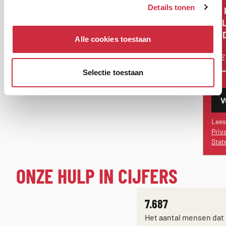
TIT
Details tonen
OF 
ZE
BE
Alle cookies toestaan
Selectie toestaan
V
Lees
Priv
Stat
EEN
ONZE HULP IN CIJFERS
LIJST
7.687
VAN
Het aantal mensen dat