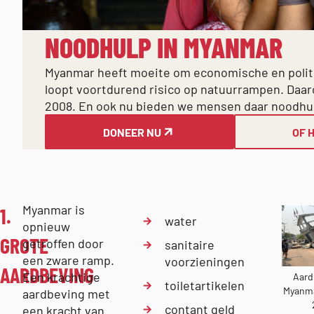
NOODHULP IN MYANMAR
Myanmar heeft moeite om economische en politie
loopt voortdurend risico op natuurrampen. Daaro
2008. En ook nu bieden we mensen daar noodhulp
DONEER NU
OF 
Myanmar is
1.
water
opnieuw
GROTE
getroffen door
sanitaire
een zware ramp.
voorzieningen
AARDBEVING
Een krachtige
Aard
toiletartikelen
Myanma
aardbeving met
contant geld
een kracht van