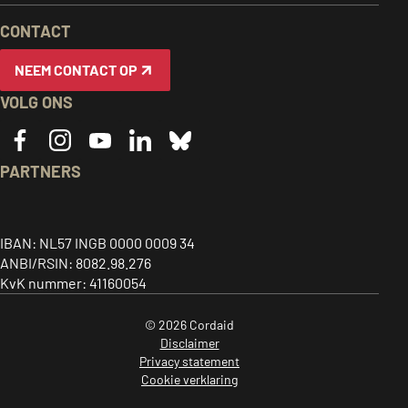
EN
CONTACT
INFORMATIE
NEEM CONTACT OP
VOLG ONS
PARTNERS
Caritas
ACT
CIDSE
logo,
alliance
logo,
Together
link
logo,
link
IBAN: NL57 INGB 0000 0009 34
for
ANBI/RSIN: 8082.98.276
to
link
to
global
KvK nummer: 41160054
home
to
home
justice
page
home
page
© 2026 Cordaid
-
page
-
Disclaimer
opent
-
opent
Privacy statement
in
opent
in
Cookie verklaring
een
in
een
Nationale
ANBI
CBF