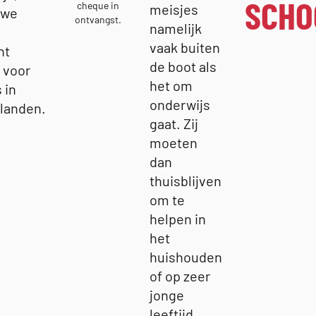
SCHO
cheque in
meisjes
 we
ontvangst.
namelijk
vaak buiten
ht
de boot als
 voor
het om
 in
onderwijs
landen.
gaat. Zij
moeten
dan
thuisblijven
om te
helpen in
het
huishouden
of op zeer
jonge
leeftijd