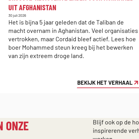
UIT AFGHANISTAN
Gepubliceerd
30 juli 2026
op:
Het is bijna 5 jaar geleden dat de Taliban de
macht overnam in Aghanistan. Veel organisaties
vertrokken, maar Cordaid bleef actief. Lees hoe
boer Mohammed steun kreeg bij het bewerken
van zijn extreem droge land.
BEKIJK HET VERHAAL
N ONZE
Blijf ook op de h
inspirerende ver
werken.