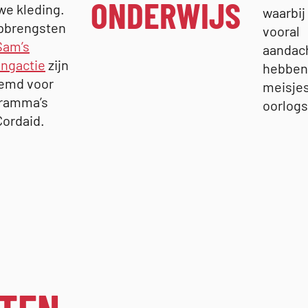
ONDERWIJS
we kleding.
waarbij
pbrengsten
vooral
Sam’s
aandac
ingactie
zijn
hebben
emd voor
meisjes
ramma’s
oorlogs
Cordaid.