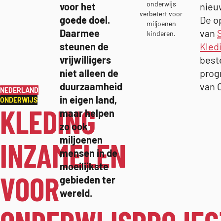
onderwijs
voor het
nieu
verbetert voor
goede doel.
De o
miljoenen
Daarmee
van
kinderen.
steunen de
Kled
vrijwilligers
best
niet alleen de
prog
duurzaamheid
van 
– GA NAAR ARCHIEF
NEDERLAND
in eigen land,
– GA NAAR ARCHIEF
ONDERWIJS
KLEDING
maar helpen
zo ook
miljoenen
INZAMELEN
mensen in de
moeilijkste
VOOR
gebieden ter
wereld.