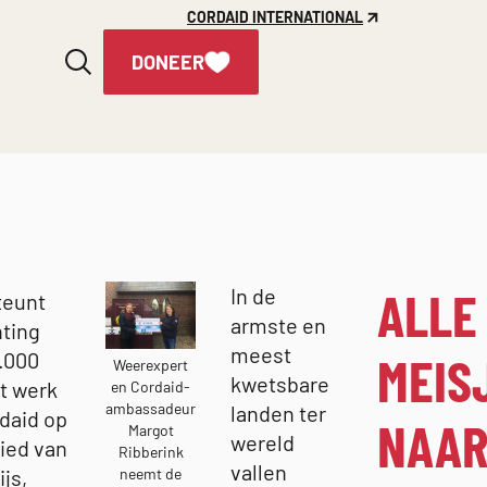
CORDAID INTERNATIONAL
DONEER
ALLE
In de
teunt
armste en
hting
meest
MEIS
.000
Weerexpert
kwetsbare
t werk
en Cordaid-
ambassadeur
landen ter
daid op
NAA
Margot
wereld
ied van
Ribberink
vallen
js,
neemt de