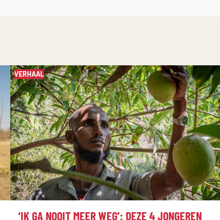
VERHAAL
:
‘IK GA NOOIT MEER WEG’: DEZE 4 JONGEREN