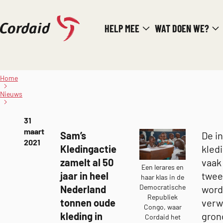
Direct
HELP MEE
WAT DOEN WE?
naar
de
inhoud
Kleding inzamelen
Home
voor
onderwijsprojecten
Nieuws
van Cordaid
Gepubliceerd
31
op:
maart
Sam’s
De i
2021
Kledingactie
kledi
zamelt al 50
vaak
Een lerares en
jaar in heel
twee
haar klas in de
Democratische
Nederland
word
Republiek
tonnen oude
verw
Congo, waar
kleding in
gron
Cordaid het