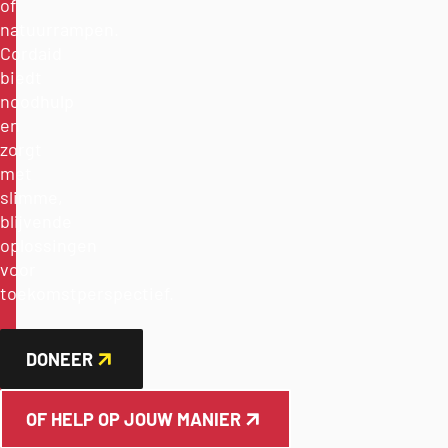
of
natuurrampen.
Cordaid
biedt
noodhulp
en
zorgt
met
slimme,
blijvende
oplossingen
voor
toekomstperspectief.
DONEER
OF HELP OP JOUW MANIER