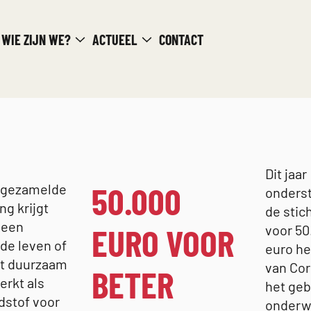
WIE ZIJN WE?
ACTUEEL
CONTACT
Dit jaar
50.000
ngezamelde
onders
ng krijgt
de stic
 een
EURO VOOR
voor 50
de leven of
euro he
t duurzaam
van Cor
BETER
erkt als
het geb
dstof voor
onderwi