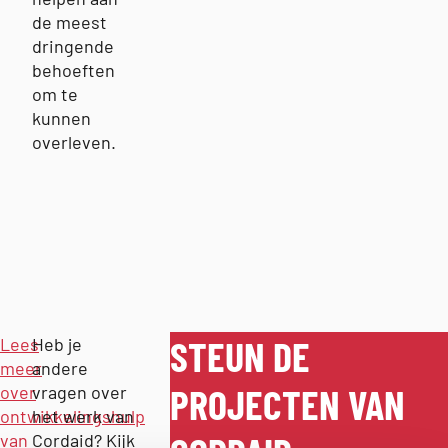
de meest
dringende
behoeften
om te
kunnen
overleven.
STEUN DE
Lees
Heb je
meer
andere
PROJECTEN VAN
over
vragen over
ontwikkelingshulp
het werk van
van
Cordaid? Kijk