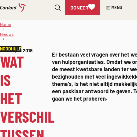
DONEER
MENU
Direct
naar
Wat is het verschil
Home
tussen noodhulp
de
en
Nieuws
inhoud
ontwikkelingshulp?
– GA NAAR ARCHIEF
NOODHULP
Gepubliceerd
18 juli 2018
Er bestaan veel vragen over het w
WAT
op:
van hulporganisaties. Omdat we on
de meest kwetsbare landen ter we
IS
bezighouden met veel ingewikkeld
thema’s, is het niet altijd makkelij
een pasklaar antwoord te geven. 
HET
gaan we het proberen.
VERSCHIL
TUSSEN