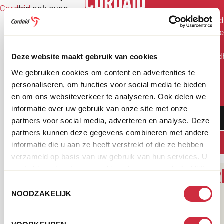
CORDAID
Cordaid
dan ook even
op
Wij komen op voor mensen in nood
onze
pagina
Mensen in diepe armoede, getroff
met
door onrecht, oorlog, ziekte of
veelgestelde
natuurrampen. Cordaid biedt nood
Deze website maakt gebruik van cookies
vragen
.
en zorgt met slimme, blijvende
We gebruiken cookies om content en advertenties te
oplossingen voor
personaliseren, om functies voor social media te bieden
toekomstperspectief.
en om ons websiteverkeer te analyseren. Ook delen we
informatie over uw gebruik van onze site met onze
DONEER
partners voor social media, adverteren en analyse. Deze
partners kunnen deze gegevens combineren met andere
OF HELP OP JOUW MANIER
informatie die u aan ze heeft verstrekt of die ze hebben
verzameld op basis van uw gebruik van hun services. U
LEES MEER OVER ONS WER
gaat akkoord met onze cookies als u onze website blijft
gebruiken.
Toestemmingsselectie
NOODZAKELIJK
01
04