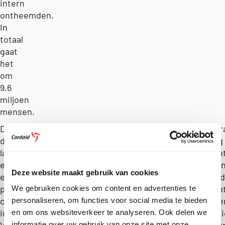
intern
ontheemden.
In
totaal
gaat
het
om
9,6
miljoen
mensen.
Door
Graag v
KIJK NIET
de
vandaag 
langdurige
aandacht
WEG, KIJK OM
Curaçao
economische
iedereen
voedselhulp
Deze website maakt gebruik van cookies
en
noodged
Cordaid
politieke
de vlucht
We gebruiken cookies om content en advertenties te
vluchtelingen
crisis
mens ve
personaliseren, om functies voor social media te bieden
Venezuela
2020 – Foto:
in
veilighei
en om ons websiteverkeer te analyseren. Ook delen we
Berber van
informatie over uw gebruik van onze site met onze