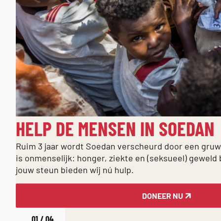
HELP DE MENSEN IN SOEDAN
Ruim 3 jaar wordt Soedan verscheurd door een gruwel
is onmenselijk: honger, ziekte en (seksueel) geweld
jouw steun bieden wij nú hulp.
DONEER NU
EEN
01
04