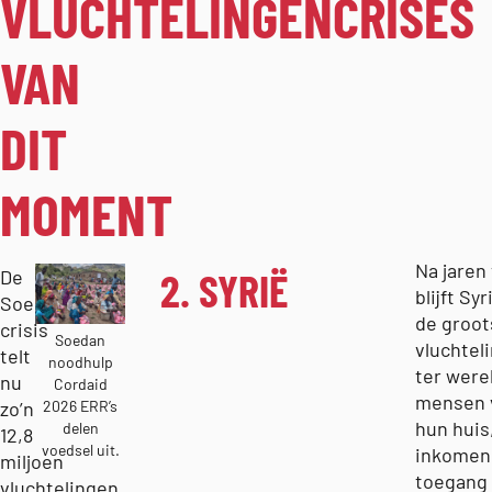
VLUCHTELINGENCRISES
VAN
DIT
MOMENT
Na jaren
2. SYRIË
De
blijft Sy
Soedan-
de groot
crisis
Soedan
vluchtel
telt
noodhulp
ter were
nu
Cordaid
mensen 
2026 ERR’s
zo’n
hun huis
delen
12,8
voedsel uit.
inkomen
miljoen
toegang 
vluchtelingen