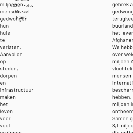
miljoenen
gebrek a
2022 – Foto:
mensen
gedwon
Mickael
Franci
gedwongen
terugkee
hun
buurlan
huis
het leve
te
Afghanen
verlaten.
We hebbe
Aanvallen
over wel
op
miljoen 
steden,
vluchtel
dorpen
mensen 
en
internat
infrastructuur
bescher
maken
hebben, 
het
miljoen 
leven
ontheem
voor
Samen g
veel
8,1 milj
gezinnen
die onth