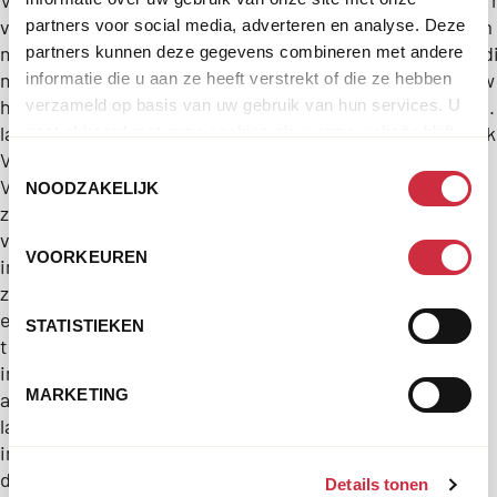
Venezuela
bescher
Beek
verlieten
kans om 
partners voor social media, adverteren en analyse. Deze
miljoenen
in waard
partners kunnen deze gegevens combineren met andere
mensen
opnieuw 
informatie die u aan ze heeft verstrekt of die ze hebben
hun
bouwen. 
verzameld op basis van uw gebruik van hun services. U
land.
weg, kij
gaat akkoord met onze cookies als u onze website blijft
Veel
gebruiken.
Toestemmingsselectie
Venezolanen
NOODZAKELIJK
zoeken
veiligheid,
VOORKEUREN
inkomen,
zorg
en
STATISTIEKEN
toekomstperspectief
in
MARKETING
andere
landen
in
de
Details tonen