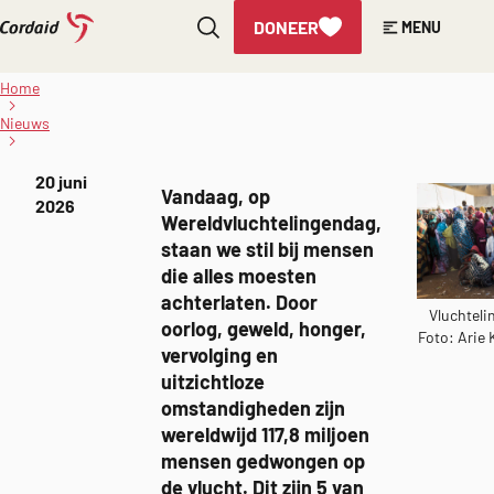
DONEER
MENU
Direct
naar
Wereldvluchtelingendag:
Home
de 5 grootste
de
vluchtelingencrises van
Nieuws
inhoud
dit moment
Gepubliceerd
20 juni
Vandaag, op
op:
2026
Wereldvluchtelingendag,
staan we stil bij mensen
die alles moesten
achterlaten. Door
Vluchteli
oorlog, geweld, honger,
Foto: Arie 
vervolging en
uitzichtloze
omstandigheden zijn
wereldwijd 117,8 miljoen
mensen gedwongen op
de vlucht. Dit zijn 5 van