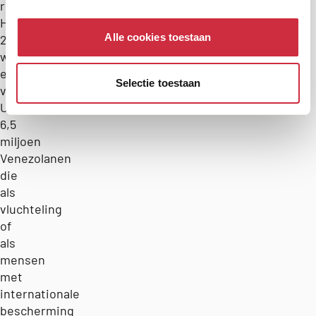
regio.
Halverwege
Alle cookies toestaan
2025
waren
er
Selectie toestaan
volgens
UNHCR
6,5
miljoen
Venezolanen
die
als
vluchteling
of
als
mensen
met
internationale
bescherming