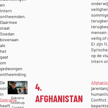
onderwij
en
veilighe
intern
sommige
ontheemden.
terugker
Daarmee
terugkee
staat
mensen 
Soedan
veilig o
bovenaan
Er zijn 1
als
Syrisch
het
op de vl
gaat
intern o
om
gedwongen
ontheemding.
De
Afghanis
4.
oorlog
jarenlan
in
humanita
AFGHANISTAN
Oekraine
Oekraïne
Conflict
noodhulp
heeft
beperkte
Cordaid